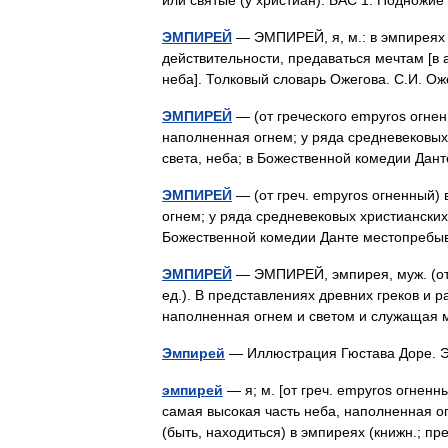
или святые (у христиан). БАС 1. Подно
ЭМПИРЕЙ
— ЭМПИРЕЙ, я, м.: в эмпиреях ви
действительности, предаваться мечтам [в
неба]. Толковый словарь Ожегова. С.И. 
ЭМПИРЕЙ
— (от греческого empyros огнен
наполненная огнем; у ряда средневековых
света, неба; в Божественной комедии Д
ЭМПИРЕЙ
— (от греч. empyros огненный)
огнем; у ряда средневековых христианских
Божественной комедии Данте местопреб
ЭМПИРЕЙ
— ЭМПИРЕЙ, эмпирея, муж. (от г
ед.). В представлениях древних греков и 
наполненная огнем и светом и служаща
Эмпирей
— Иллюстрация Гюстава Доре. Э
эмпирей
— я; м. [от греч. empyros огненн
самая высокая часть неба, наполненная ог
(быть, находиться) в эмпиреях (книжн.; 