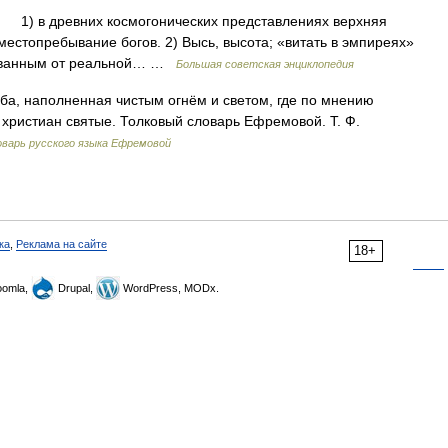
 1) в древних космогонических представлениях верхняя
местопребывание богов. 2) Высь, высота; «витать в эмпиреях»
орванным от реальной… …
Большая советская энциклопедия
ба, наполненная чистым огнём и светом, где по мнению
 христиан святые. Толковый словарь Ефремовой. Т. Ф.
варь русского языка Ефремовой
ка
,
Реклама на сайте
18+
omla,
Drupal,
WordPress, MODx.