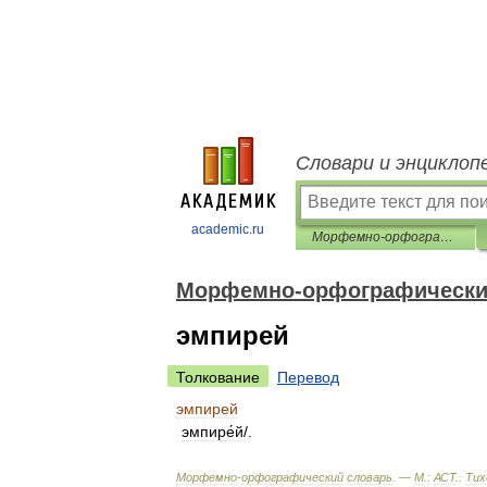
Словари и энциклоп
academic.ru
Морфемно-орфографический словарь
Морфемно-орфографически
эмпирей
Толкование
Перевод
эмпирей
эмпире́й
/.
Морфемно
-
орфографический
словарь
. —
М
.
:
АСТ
.
.
Тих