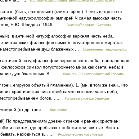
жие Олимпа… …
Исторический словарь галлицизмов русского языка
тать (быть, находиться) (книжн. ирон.) Ч жить в отрыве от
 античной натурфилософии эмпирей Ч самая высокая часть
Ожегов, Н.Ю. Шведова. 1949… …
Толковый словарь Ожегова
ный), в античной натурфилософии верхняя часть неба,
 христианских философов символ потустороннего мира как
анте местопребывание душ блаженных …
Современная энциклопедия
 в античной натурфилософии верхняя часть неба, наполненная
 философов символ потустороннего мира как света, неба; в
ывание душ блаженных. В… …
Большой Энциклопедический словарь
реч. empyros объятый пламенем). 1. (мн. в том же знач., что
ранних христианских писателей самая высокая часть неба,
я местопребыванием богов… …
Толковый словарь Ушакова
мпирей (от др. греч …
Википедия
ый] По представлениям древних греков и ранних христиан:
нём и светом, где пребывают небожители, святые. Витать
пребывать, находиться в… …
Энциклопедический словарь