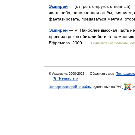
Эмпирей
— (от греч. émpyros огненный)
часть неба, наполненная огнём, сиянием, 
фантазировать, предаваться мечтам, от
Эмпирей
— м. Наиболее высокая часть не
древних греков обитали боги, а по мнению
Ефремова. 2000 …
Современный толковый сло
© Академик, 2000-2026
Обратная связь:
Техподдерж
👣 Путешествия
Экспорт словарей на сайты
, сделанные на PHP,
Jo