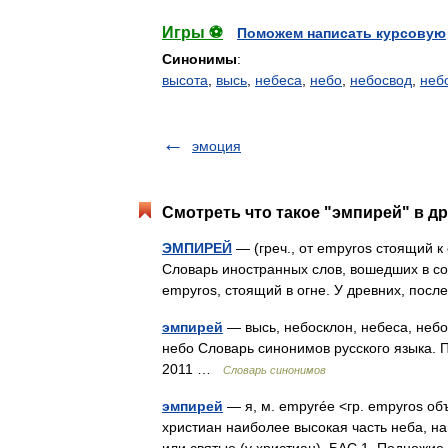
Игры ⚽
Поможем написать курсовую
Синонимы
:
высота
,
высь
,
небеса
,
небо
,
небосвод
,
неб
эмоция
Смотреть что такое "эмпирей" в др
ЭМПИРЕЙ
— (греч., от empyros стоящий к 
Словарь иностранных слов, вошедших в сос
empyros, стоящий в огне. У древних, по
эмпирей
— высь, небосклон, небеса, небо
небо Словарь синонимов русского языка. Пр
2011 …
Словарь синонимов
эмпирей
— я, м. empyrée <гр. empyros об
христиан наиболее высокая часть неба, на