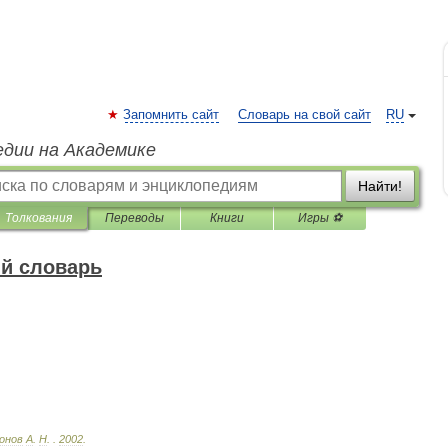
Запомнить сайт
Словарь на свой сайт
RU
едии на Академике
Найти!
Толкования
Переводы
Книги
Игры ⚽
й словарь
онов
А
.
Н
.
.
2002
.