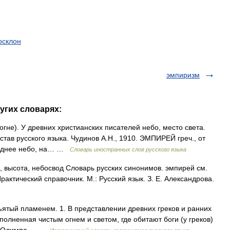
осклон
эмпиризм
угих словарях:
огне). У древних христианских писателей небо, место света.
тав русского языка. Чудинов А.Н., 1910. ЭМПИРЕЙ греч., от
следнее небо, на… …
Словарь иностранных слов русского языка
, высота, небосвод Словарь русских синонимов. эмпирей см.
актический справочник. М.: Русский язык. З. Е. Александрова.
ъятый пламенем. 1. В представлении древних греков и ранних
полненная чистым огнем и светом, где обитают боги (у греков)